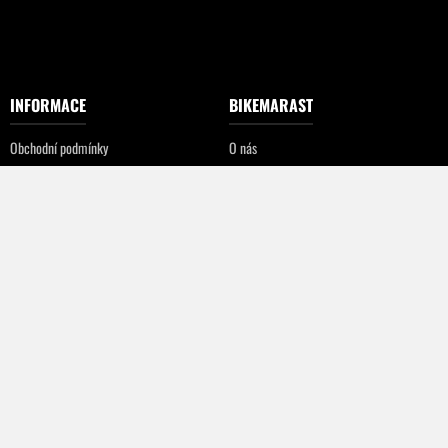
INFORMACE
BIKEMARAST
Obchodní podmínky
O nás
Prodej na Slovensko
Kontakt
Reklamační řád
Kamenná prodejna
Zpracování osobních údajů
Servis jízdních kol
Cookies
Podporujeme
Team
KAMENNÁ PRODEJNA
ODBĚR NOVINEK
Pro odebírání novinek vložte do kolonky
BIKEMARAST
Váš e-mail:
Ďáblická 339/14
182 00, Praha 8 - Ďáblice