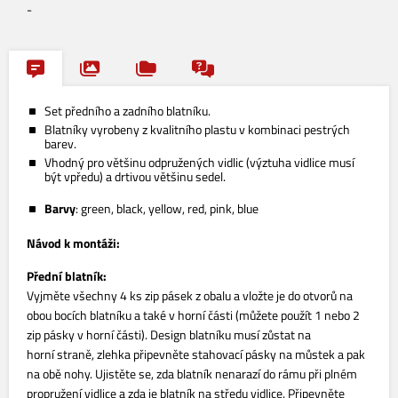
-
Set předního a zadního blatníku.
Blatníky vyrobeny z kvalitního plastu v kombinaci pestrých
barev.
Vhodný pro většinu odpružených vidlic (výztuha vidlice musí
být vpředu) a drtivou většinu sedel.
Barvy
: green, black, yellow, red, pink, blue
Návod k montáži:
Přední blatník:
Vyjměte všechny 4 ks zip pásek z obalu a vložte je do otvorů na
obou bocích blatníku a také v horní části (můžete použít 1 nebo 2
zip pásky v horní části). Design blatníku musí zůstat na
horní straně, zlehka připevněte stahovací pásky na můstek a pak
na obě nohy. Ujistěte se, zda blatník nenarazí do rámu při plném
propružení vidlice a zda je blatník na středu vidlice. Připevněte