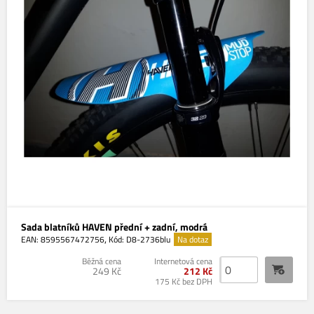
Sada blatníků HAVEN přední + zadní, modrá
,
EAN: 8595567472756
Kód: D8-2736blu
Na dotaz
Běžná cena
Internetová cena
249 Kč
212 Kč
175 Kč bez DPH