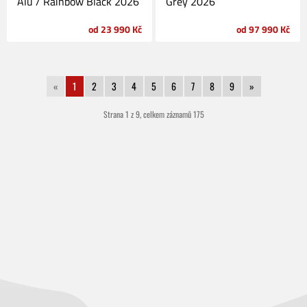
Alu / Rainbow Black 2026
Grey 2026
od 23 990 Kč
od 97 990 Kč
«
1
2
3
4
5
6
7
8
9
»
Strana 1 z 9, celkem záznamů 175