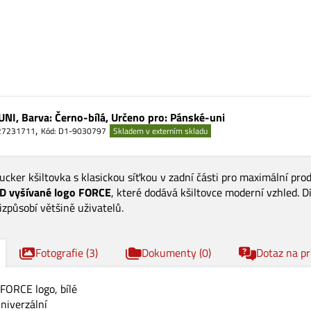
 UNI, Barva: Černo-bílá, Určeno pro: Pánské-uni
,
27231711
Kód: D1-9030797
Skladem v externím skladu
ucker kšiltovka s klasickou síťkou v zadní části pro maximální pro
D vyšívané logo FORCE
, které dodává kšiltovce moderní vzhled. D
izpůsobí většině uživatelů.
Fotografie (
3
)
Dokumenty (
0
)
Dotaz na p
 FORCE logo, bílé
univerzální