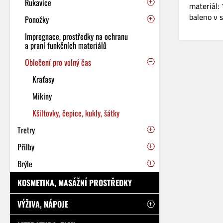
Rukavice
materiál:
baleno v 
Ponožky
Impregnace, prostředky na ochranu
a praní funkčních materiálů
Oblečení pro volný čas
Kraťasy
Mikiny
Kšiltovky, čepice, kukly, šátky
Tretry
Přilby
Brýle
KOSMETIKA, MASÁŽNÍ PROSTŘEDKY
VÝŽIVA, NÁPOJE