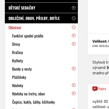
DĚTSKÉ SEDAČKY
OBLEČENÍ, OBUV, PŘILBY, BRÝLE
Oblečení
Funkční spodní prádlo
Velikost:
Dresy
EAN: 85926
Kraťasy
Kalhoty
Stylová tr
výrazné
3
Bundy a vesty
snadno př
Pláštěnky
Návleky
Popis
Návleky na tretry, obuv
vyšité 3D
Čepice, kukly, šátky, kšiltovky
velikost: 