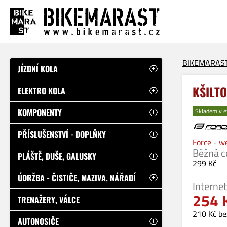
BIKEMARAS
JÍZDNÍ KOLA
KŠILT
ELEKTRO KOLA
KOMPONENTY
Skladem v e
PŘÍSLUŠENSTVÍ - DOPLŇKY
Force
-
we
Běžná c
PLÁŠTĚ, DUŠE, GALUSKY
299 Kč
ÚDRŽBA - ČISTIČE, MAZIVA, NÁŘADÍ
Interne
254 
TRENAŽERY, VÁLCE
210 Kč b
AUTONOSIČE