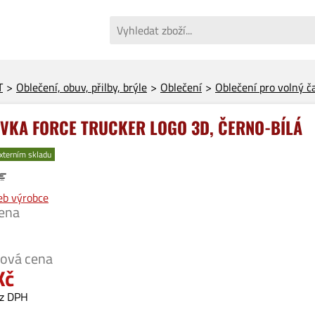
T
Oblečení, obuv, přilby, brýle
Oblečení
Oblečení pro volný č
OVKA FORCE TRUCKER LOGO 3D, ČERNO-BÍLÁ
xterním skladu
b výrobce
ena
tová cena
Kč
ez DPH