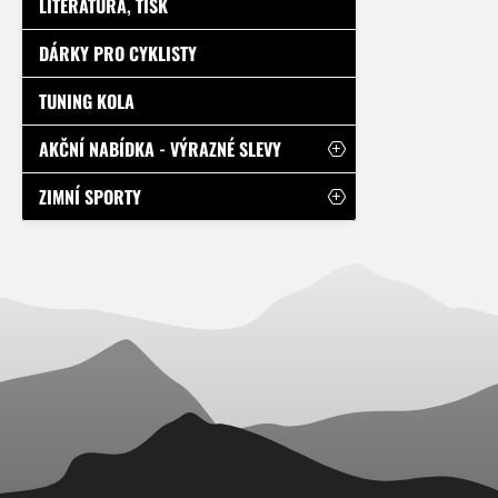
LITERATURA, TISK
DÁRKY PRO CYKLISTY
TUNING KOLA
AKČNÍ NABÍDKA - VÝRAZNÉ SLEVY
ZIMNÍ SPORTY