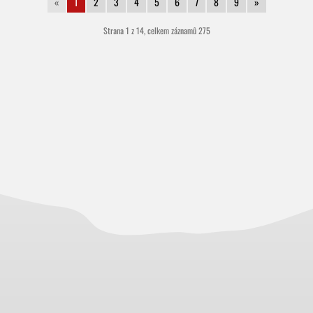
«
1
2
3
4
5
6
7
8
9
»
Strana 1 z 14, celkem záznamů 275