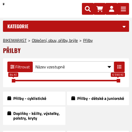
KATEGORIE
BIKEMARAST
Oblečení, obuv, přilby, brýle
Přilby
PŘILBY
Filtrovat
84 Kč
6 590 Kč
Přilby - cyklistické
Přilby - dětské a juniorské
Doplňky - kšilty, výstelky,
polstry, kryty