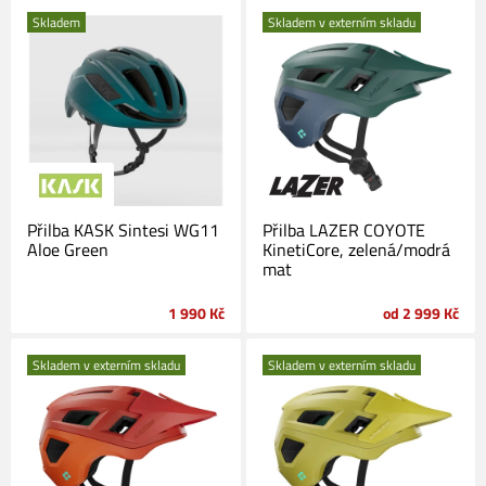
Skladem
Skladem v externím skladu
Přilba KASK Sintesi WG11
Přilba LAZER COYOTE
Aloe Green
KinetiCore, zelená/modrá
mat
1 990 Kč
od 2 999 Kč
Skladem v externím skladu
Skladem v externím skladu